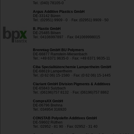
Tel.: (040) 78105-0
Argus Additive Plastics GmbH
DE-33142 Büren
Tel.: (02951) 9909 - 0 · Fax: (02951) 9909 - 50
B. Plastix GmbH
DE-25485 Bilsen
Tel.: 04106997897 · Fax: 041069998015
Brenntag GmbH BU Polymers
DE-66877 Ramstein-Miesenbach
Tel.: +49 6371 9635-0 · Fax: +49 6371 9635-11
Ciba Spezialitätenchemie Lampertheim GmbH
DE-68619 Lampertheim
Tel.: (0 62 06) 15-1580 · Fax: (0 62 06) 15-1445
Clariant GmbH Division Pigments & Additives
DE-65843 Sulzbach
Tel.: (06196)757 8132 · Fax: (06196)757 8862
CompraXX GmbH
DE-06796 Brehna
Tel.: 034954 316920
CONSTAB Polyolefin Additives GmbH
DE-59602 Rüthen
Tel.: 02952 - 81 90 · Fax: 02952 - 31 40