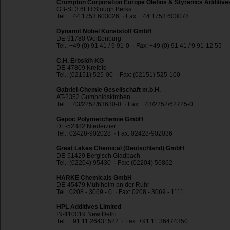
Crompton Corporation Europe Olefins & Styrenics Additive
GB-SL3 6EH Slough Berks
Tel.: +44 1753 603026 · Fax: +44 1753 603078
Dynamit Nobel Kunststoff GmbH
DE-91780 Weißenburg
Tel.: +49 (0) 91 41 / 9 91-0 · Fax: +49 (0) 91 41 / 9 91-12 55
C.H. Erbslöh KG
DE-47809 Krefeld
Tel.: (02151) 525-00 · Fax: (02151) 525-100
Gabriel-Chemie Gesellschaft m.b.H.
AT-2352 Gumpoldskirchen
Tel.: +43/2252/63630-0 · Fax: +43/2252/62725-0
Gepoc Polymerchemie GmbH
DE-52382 Niederzier
Tel.: 02428-902028 · Fax: 02428-902036
Great Lakes Chemical (Deutschland) GmbH
DE-51429 Bergisch Gladbach
Tel.: (02204) 95430 · Fax: (02204) 56862
HARKE Chemicals GmbH
DE-45479 Mühlheim an der Ruhr
Tel.: 0208 - 3069 - 0 · Fax: 0208 - 3069 - 1111
HPL Additives Limited
IN-110019 New Delhi
Tel.: +91 11 26431522 · Fax: +91 11 36474350