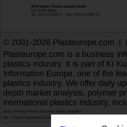
WTH Walter Thieme Handel GmbH
DE-21682 Stade
Tel.: (04141) 5292-0 · Fax: (04141) 5292-29
© 2001-2026 Plasteurope.com |
Plasteurope.com is a business inf
plastics industry. It is part of KI 
Information Europe, one of the le
plastics industry. We offer daily 
depth market analysis, polymer pr
international plastics industry, inc
News
|
Polymer Prices
|
Suppliers Guide
|
Register
PIE – Plastics Information Europe
KI – Kunststoff Information
KunststoffWeb
P
|
|
|