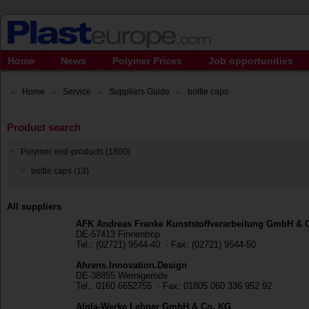
Home
News
Polymer Prices
Job opportunities
Home
Service
Suppliers Guide
bottle caps
Product search
Polymer end-products (1800)
bottle caps (13)
All suppliers
AFK Andreas Franke Kunststoffverarbeitung GmbH & 
DE-57413 Finnentrop
Tel.: (02721) 9544-40 · Fax: (02721) 9544-50
Ahrens.Innovation.Design
DE-38855 Wernigerode
Tel.: 0160 6652755 · Fax: 01805 060 336 952 92
Alpla-Werke Lehner GmbH & Co. KG