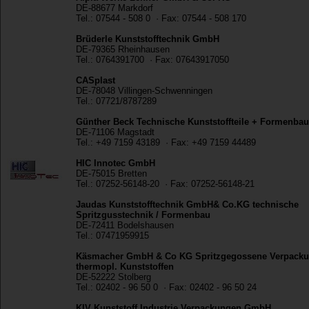
DE-88677 Markdorf
Tel.: 07544 - 508 0 · Fax: 07544 - 508 170
Brüderle Kunststofftechnik GmbH
DE-79365 Rheinhausen
Tel.: 0764391700 · Fax: 07643917050
CASplast
DE-78048 Villingen-Schwenningen
Tel.: 07721/8787289
Günther Beck Technische Kunststoffteile + Formenbau
DE-71106 Magstadt
Tel.: +49 7159 43189 · Fax: +49 7159 44489
HIC Innotec GmbH
DE-75015 Bretten
Tel.: 07252-56148-20 · Fax: 07252-56148-21
Jaudas Kunststofftechnik GmbH& Co.KG technische
Spritzgusstechnik / Formenbau
DE-72411 Bodelshausen
Tel.: 07471959915
Käsmacher GmbH & Co KG Spritzgegossene Verpacku
thermopl. Kunststoffen
DE-52222 Stolberg
Tel.: 02402 - 96 50 0 · Fax: 02402 - 96 50 24
KIV Kunststoff Industrie Verpackungen GmbH