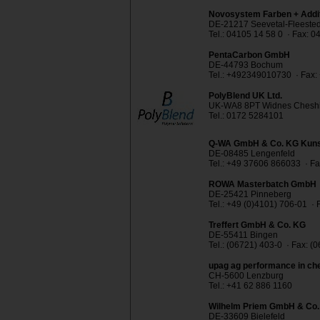
Novosystem Farben + Add
DE-21217 Seevetal-Fleested
Tel.: 04105 14 58 0 · Fax: 
PentaCarbon GmbH
DE-44793 Bochum
Tel.: +492349010730 · Fax
PolyBlend UK Ltd.
UK-WA8 8PT Widnes Cheshi
Tel.: 0172 5284101
Q-WA GmbH & Co. KG Kunst
DE-08485 Lengenfeld
Tel.: +49 37606 866033 · F
ROWA Masterbatch GmbH
DE-25421 Pinneberg
Tel.: +49 (0)4101) 706-01 ·
Treffert GmbH & Co. KG
DE-55411 Bingen
Tel.: (06721) 403-0 · Fax: (
upag ag performance in ch
CH-5600 Lenzburg
Tel.: +41 62 886 1160
Wilhelm Priem GmbH & Co
DE-33609 Bielefeld