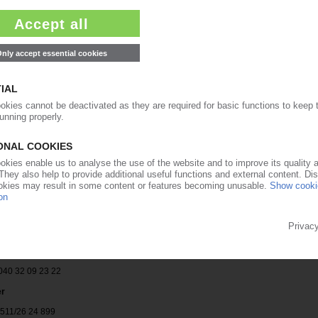
(04105) 76055
farbenfabrik
09721/17 74 44
(0202) 703929
H & Co. KG Farbenfabriken
 55 44 / 82 38
rs GmbH
 +49 36459 45 145
5326) 52-213
 040 32 09 23 22
er
0511/26 24 899