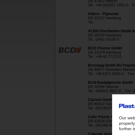
DE-47652 Weeze
Tel.: +49 (0)2837 1051-0 · 
Ahlers - Pigmente
DE-22297 Hamburg
Tel.:
ALBIS Distribution GmbH &
DE-20539 Hamburg
Tel.: (040) 78105-0
BCD Chemie GmbH
DE-21079 Hamburg
Tel.: +49 40 77173 0
Brenntag GmbH BU Polym
DE-66877 Ramstein-Miesen
Tel.: +49 6371 9635-0 · Fax
Broll Buntpigmente GmbH
DE-36396 Steinau
Tel.: (06663) 9607-0 · Fax:
Clariant GmbH Division Pi
DE-65843 Sulzbach
Tel.: (06196)757 8132 · Fax
Color Plastic GmbH
DE-63538 Großkrotzenburg
Tel.: (06186) 8061 · Fax: (
Colortek Vertriebs GmbH