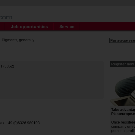
Job opportunities
Service
Pigments, generally
Register now 
ls (3352)
Take advantage
Plasteurope.
Once register
Fax: +49 (0)6326 980103
company entry 
personal profil