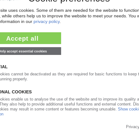
et Öksüz
 071312032061
x: (0231) 925 000 - 80
toffe GmbH
3563/3999-99
unststoffteile + Formenbau
: +49 7159 44489
Dichtungstechnik GmbH
: 02733-124849-20
unststofftechnik