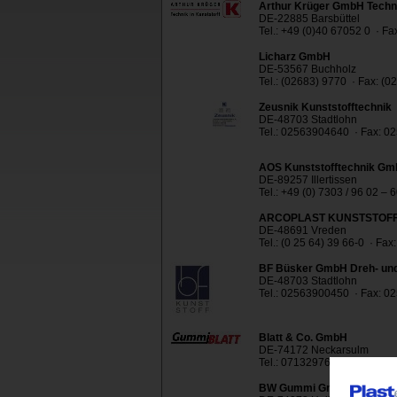
Arthur Krüger GmbH Techni
DE-22885 Barsbüttel
Tel.: +49 (0)40 67052 0 · F
Licharz GmbH
DE-53567 Buchholz
Tel.: (02683) 9770 · Fax: (
Zeusnik Kunststofftechnik
DE-48703 Stadtlohn
Tel.: 02563904640 · Fax: 
AOS Kunststofftechnik G
DE-89257 Illertissen
Tel.: +49 (0) 7303 / 96 02 – 
ARCOPLAST KUNSTSTOF
DE-48691 Vreden
Tel.: (0 25 64) 39 66-0 · Fax
BF Büsker GmbH Dreh- und 
DE-48703 Stadtlohn
Tel.: 02563900450 · Fax: 
Blatt & Co. GmbH
DE-74172 Neckarsulm
Tel.: 07132976 10 · Fax: 0
BW Gummi GmbH