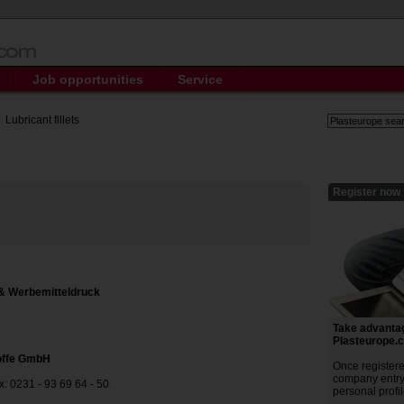
Job opportunities
Service
Lubricant fillets
Register now 
 & Werbemitteldruck
Take advantage
Plasteurope.
offe GmbH
Once register
company entry 
ax: 0231 - 93 69 64 - 50
personal profil