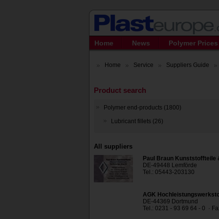
Home
News
Polymer Prices
Home
Service
Suppliers Guide
Product search
Polymer end-products (1800)
Lubricant fillets (26)
All suppliers
Paul Braun Kunststoffteile
DE-49448 Lemförde
Tel.: 05443-203130
AGK Hochleistungswerkst
DE-44369 Dortmund
Tel.: 0231 - 93 69 64 - 0 · F