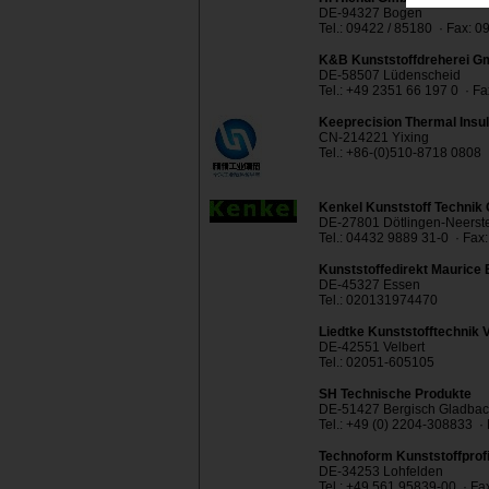
DE-94327 Bogen
Tel.: 09422 / 85180 · Fax: 0
K&B Kunststoffdreherei 
DE-58507 Lüdenscheid
Tel.: +49 2351 66 197 0 · F
Keeprecision Thermal Insula
CN-214221 Yixing
Tel.: +86-(0)510-8718 0808 
Kenkel Kunststoff Techni
DE-27801 Dötlingen-Neerst
Tel.: 04432 9889 31-0 · Fax
Kunststoffedirekt Maurice
DE-45327 Essen
Tel.: 020131974470
Liedtke Kunststofftechnik V
DE-42551 Velbert
Tel.: 02051-605105
SH Technische Produkte
DE-51427 Bergisch Gladba
Tel.: +49 (0) 2204-308833 ·
Technoform Kunststoffpro
DE-34253 Lohfelden
Tel.: +49 561 95839-00 · F