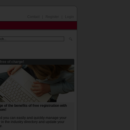
Contact
|
Register
|
Login
free of charge!
 of the benefits of free registration with
com!
ed you can easily and quickly manage your
in the industry directory and update your
e.