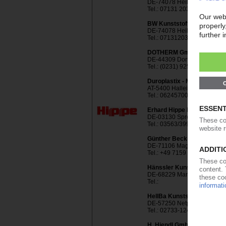
DE-74078 Heilbronn
Tel.: 07131 2032060
BW Kunststoffe e.K. Mehm
DE-74078 Heilbronn
Tel.: 071312032350 · Fax:
DOTHERM GmbH & Co. KG
DE-44309 Dortmund
Tel.: (0231) 925 000 - 0 · Fa
Duroplastix - Mertl Kunsts
AT-5400 Hallein
Tel.: 0624570000
Erhard Hippe KG
DE-03130 Spremberg
Tel.: 03563/3999-0 · Fax: 0
Günther Beck Technische K
DE-71106 Magstadt
Tel.: +49 7159 43189 · Fax
Hänssler Kunststoff- und 
DE-68229 Mannheim
Tel.:
HellBa Kunststoffe GmbH
DE-57250 Netphen
Tel.: 02733-124849-0 · Fax
H. Hiendl GmbH & Co. KG K