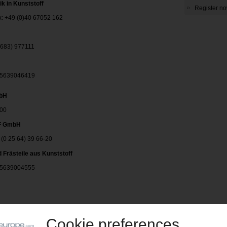
k in Kunststoff
Register now
ax: +49 (0)40 67052 162
02683) 977111
025639046419
mbH
600
F GmbH
: (0 25 64) 39 66-20
Frästeile aus Kunststoff
025639004555
7132 5886