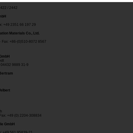
9422 / 2442
GmbH
ax: +49 2351 66 197 29
tion Materials Co., Ltd.
· Fax: +86-(0)510-8072 8567
k GmbH
edt
: 04432 9889 31-9
 Bertram
elbert
ch
 Fax: +49 (0) 2204-308834
file GmbH
ax: +49 561 95839-21