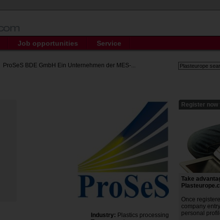
Job opportunities
Service
ProSeS BDE GmbH Ein Unternehmen der MES-...
Register now 
Take advantage
Plasteurope.
Once register
company entry 
personal profil
Industry:
Plastics processing