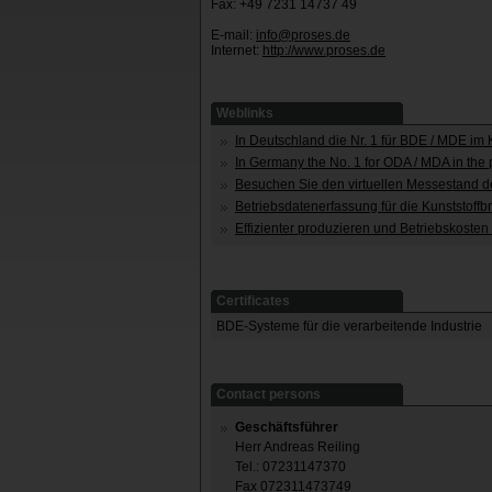
Fax: +49 7231 14737 49
E-mail:
info@proses.de
Internet:
http://www.proses.de
Weblinks
In Deutschland die Nr. 1 für BDE / MDE im 
In Germany the No. 1 for ODA / MDA in the p
Besuchen Sie den virtuellen Messestand
Betriebsdatenerfassung für die Kunststoff
Effizienter produzieren und Betriebskoste
Certificates
BDE-Systeme für die verarbeitende Industrie
Contact persons
Geschäftsführer
Herr Andreas Reiling
Tel.: 07231147370
Fax 072311473749