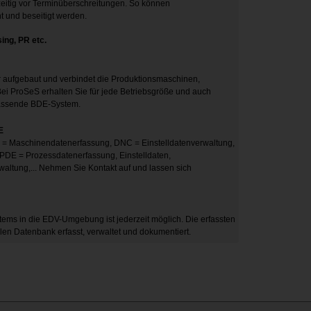
eitig vor Terminüberschreitungen. So können
t und beseitigt werden.
ing, PR etc.
aufgebaut und verbindet die Produktionsmaschinen,
Bei ProSeS erhalten Sie für jede Betriebsgröße und auch
assende BDE-System.
E
 = Maschinendatenerfassung, DNC = Einstelldatenverwaltung,
, PDE = Prozessdatenerfassung, Einstelldaten,
waltung,... Nehmen Sie Kontakt auf und lassen sich
ems in die EDV-Umgebung ist jederzeit möglich. Die erfassten
len Datenbank erfasst, verwaltet und dokumentiert.