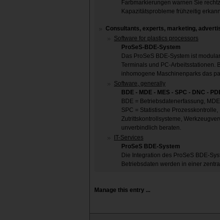
Farbmarkierungen warnen Sie rechtz
Kapazitätsprobleme frühzeitig erkann
Consultants, experts, marketing, advertis
Software for plastics processors
ProSeS-BDE-System
Das ProSeS BDE-System ist modular 
Terminals und PC-Arbeitsstationen. 
inhomogene Maschinenparks das p
Software, generally
BDE - MDE - MES - SPC - DNC - PD
BDE = Betriebsdatenerfassung, MDE
SPC = Statistische Prozesskontrolle
Zutrittskontrollsysteme, Werkzeugver
unverbindlich beraten.
IT-Services
ProSeS BDE-System
Die Integration des ProSeS BDE-Syst
Betriebsdaten werden in einer zentra
Manage this entry ...