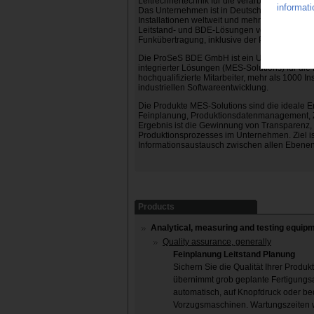
Leitrechnertechnik für die verarbeitende Indus
Das Unternehmen ist in Deutschland die Nr. 1 
Installationen weltweit und mehr als 6.000 
Leitstand- und BDE-Lösungen von der einfach
Funkübertragung, inklusive der Prozessdatene
Die ProSeS BDE GmbH ist ein Unternehmen d
integrierter Lösungen (MES-Solutions) für di
hochqualifizierte Mitarbeiter, mehr als 1000 I
industriellen Softwareentwicklung.
Die Produkte MES-Solutions sind die ideale 
Feinplanung, Produktionsdatenmanagement,
Ergebnis ist die Gewinnung von Transparenz, 
Produktionsprozesses im Unternehmen. Ziel is
Informationsaustausch zwischen allen Ebenen
Products
Analytical, measuring and testing equipm
Quality assurance, generally
Feinplanung Leitstand Planung
Sichern Sie die Qualität Ihrer Produ
übernimmt grob geplante Fertigungsa
automatisch, auf Knopfdruck oder beq
Vorzugsmaschinen. Wartungszeiten 