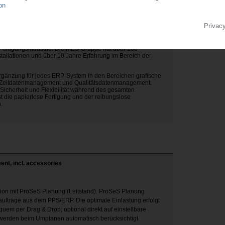
trie mit Schwerpunkten in der Kunststoff- und Metallbranche.
für BDE / MDE im Kunststoffbereich, mit über 160
angeschlossenen Produktionsmaschinen. ProSeS bietet
en Zykluserfassung bis hin zu komfortablen Touchscreens und
rfassung und Einstelldatenverwaltung.
er MES-Gruppe und gehört zu den führenden Anbietern
e Fertigungsindustrie. Die MES-Gruppe hat über 100
nstallationen und über 10 Jahre Erfahrung im Bereich der
Ergänzung für jedes ERP-System in den Bereichen grafische
 Zeitdatenmanagement und Qualitätsdatenmanagement.
Sicherheit und Flexibilität während des gesamten
t die papierlose Fertigung und der reibungslose
.
ent, incl. accessories
ktion mit ProSeS Planung (Leitstand). ProSeS Planung
ufträge aus dem PPS/ERP. Die optimale Einlastung erfolgt
uem per Drag & Drop; optional direkt auf einstellbare
werden beim Umplanen automatisch berücksichtigt.