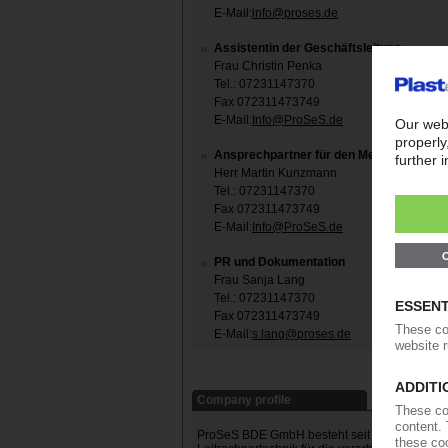
E-Mail:
info@proses.de
Assistentin der Geschäftsleitung
Frau Christin Penka
Tel.: 07231147370
Fax 072311473749
E-Mail:
Info@ProSeS.de
Ansprechpartner für den Metallbereich
Herr Martin Kunzmann
Tel.: 07231147370
Fax 072311473749
E-Mail:
Info@ProSeS.de
PR und Dokumentation
Frau Sanja Lang
Tel.: 07231147370
Fax 072311473749
E-Mail:
s.lang@proses.de
Company profile
ProSeS BDE GmbH besteht seit über 10 Jahren