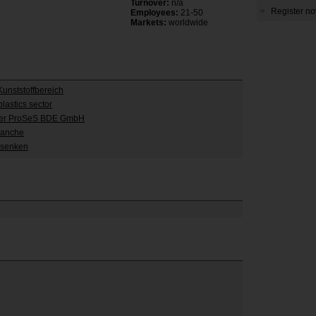
Turnover:
n/a
Register now
Employees:
21-50
Markets:
worldwide
Kunststoffbereich
lastics sector
 der ProSeS BDE GmbH
branche
n senken