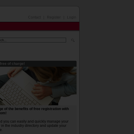
Contact
|
Register
|
Login
free of charge!
 of the benefits of free registration with
com!
ed you can easily and quickly manage your
in the industry directory and update your
e.