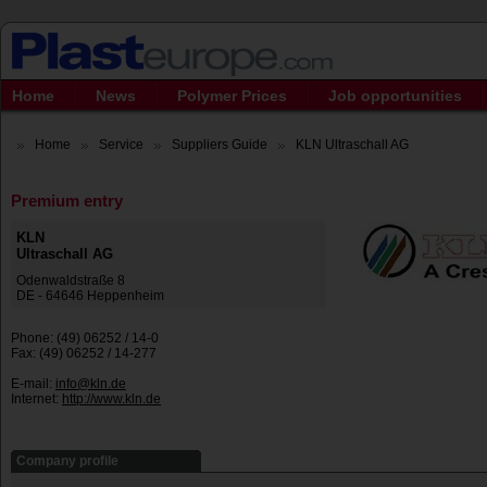
Home
News
Polymer Prices
Job opportunities
Home
Service
Suppliers Guide
KLN Ultraschall AG
Premium entry
KLN
Ultraschall AG
Odenwaldstraße 8
DE - 64646 Heppenheim
Phone: (49) 06252 / 14-0
Fax: (49) 06252 / 14-277
E-mail:
info@kln.de
Internet:
http://www.kln.de
Company profile